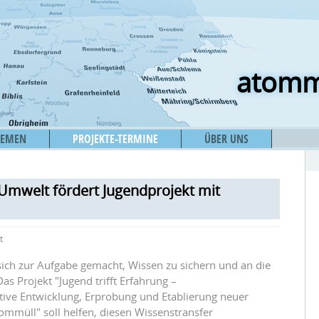
atomm
HEMEN
PROJEKTE-TERMINE
ÜBER UNS
Umwelt fördert Jugendprojekt mit
t
ich zur Aufgabe gemacht, Wissen zu sichern und an die
s Projekt "Jugend trifft Erfahrung –
tive Entwicklung, Erprobung und Etablierung neuer
mmüll" soll helfen, diesen Wissenstransfer