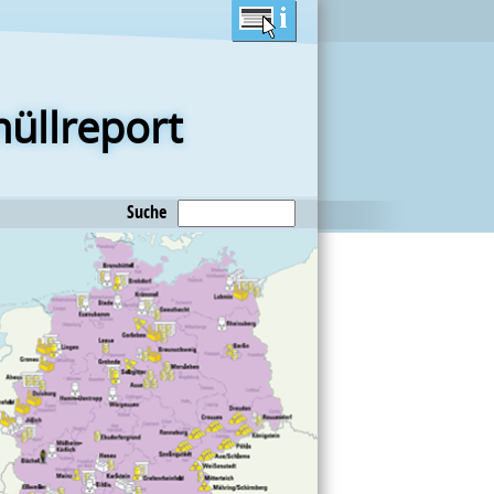
üllreport
Suche