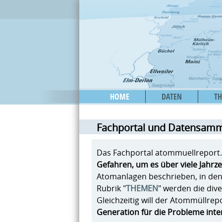
HOME
DATEN
T
Fachportal und Datensam
Das Fachportal atommuellreport.
Gefahren, um es über viele Jahrz
Atomanlagen beschrieben, in dene
Rubrik "
THEMEN
" werden die di
Gleichzeitig will der Atommüllrep
Generation für die Probleme inte