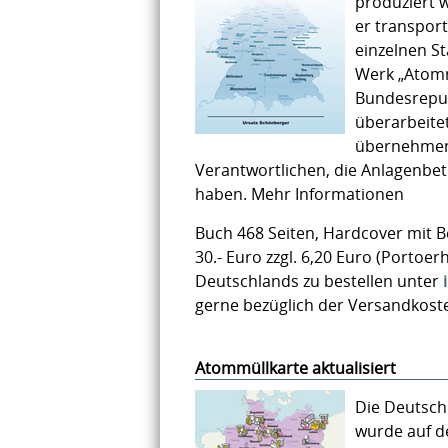
produziert w
er transpor
einzelnen S
Werk „Atomm
Bundesrepubl
überarbeite
übernehmen w
Verantwortlichen, die Anlagenbet
haben. Mehr Informationen
Buch 468 Seiten, Hardcover mit Be
30.- Euro zzgl. 6,20 Euro (Porto
Deutschlands zu bestellen unter
gerne bezüglich der Versandkost
Atommüllkarte aktualisiert
Die Deutsch
wurde auf d