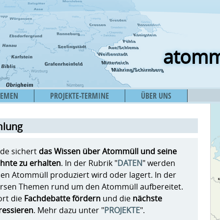
atomm
HEMEN
PROJEKTE-TERMINE
ÜBER UNS
mlung
de sichert
das Wissen über Atommüll und seine
ehnte zu erhalten
. In der Rubrik "
DATEN
" werden
n Atommüll produziert wird oder lagert. In der
versen Themen rund um den Atommüll aufbereitet.
ort die
Fachdebatte fördern
und die
nächste
ressieren
. Mehr dazu unter "
PROJEKTE
".