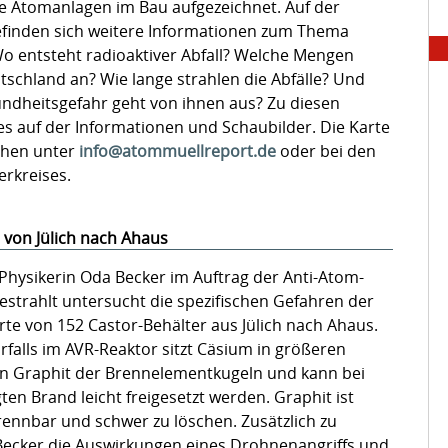
ie Atomanlagen im Bau aufgezeichnet. Auf der
efinden sich weitere Informationen zum Thema
o entsteht radioaktiver Abfall? Welche Mengen
utschland an? Wie lange strahlen die Abfälle? Und
ndheitsgefahr geht von ihnen aus? Zu diesen
es auf der Informationen und Schaubilder. Die Karte
iehen unter
info@atommuellreport.de
oder bei den
erkreises.
 von Jülich nach Ahaus
Physikerin Oda Becker im Auftrag der Anti-Atom-
estrahlt untersucht die spezifischen Gefahren der
te von 152 Castor-Behälter aus Jülich nach Ahaus.
rfalls im AVR-Reaktor sitzt Cäsium in größeren
 Graphit der Brennelementkugeln und kann bei
ten Brand leicht freigesetzt werden. Graphit ist
rennbar und schwer zu löschen. Zusätzlich zu
 Becker die Auswirkungen eines Drohnenangriffs und