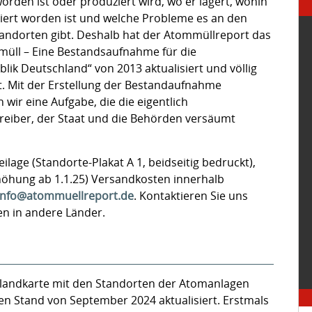
orden ist oder produziert wird, wo er lagert, wohin
tiert worden ist und welche Probleme es an den
tandorten gibt. Deshalb hat der Atommüllreport das
üll – Eine Bestandsaufnahme für die
ik Deutschland“ von 2013 aktualisiert und völlig
t. Mit der Erstellung der Bestandaufnahme
ir eine Aufgabe, die die eigentlich
reiber, der Staat und die Behörden versäumt
ilage (Standorte-Plakat A 1, beidseitig bedruckt),
erhöhung ab 1.1.25) Versandkosten innerhalb
info@atommuellreport.de
. Kontaktieren Sie uns
en in andere Länder.
landkarte mit den Standorten der Atomanlagen
en Stand von September 2024 aktualisiert. Erstmals