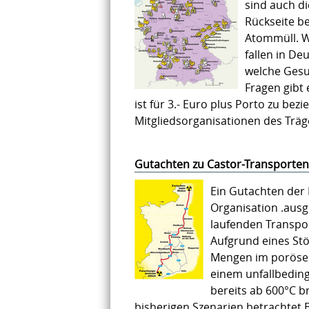
sind auch d
Rückseite b
Atommüll. W
fallen in De
welche Gesu
Fragen gibt 
ist für 3.- Euro plus Porto zu bez
Mitgliedsorganisationen des Träg
Gutachten zu Castor-Transporten
Ein Gutachten der 
Organisation .ausg
laufenden Transpor
Aufgrund eines Stö
Mengen im porösen
einem unfallbeding
bereits ab 600°C b
bisherigen Szenarien betrachtet