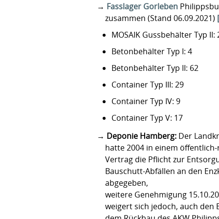
Fasslager Gorleben
Philippsbur
zusammen (Stand 06.09.2021)
MOSAIK Gussbehälter Typ II: 
Betonbehälter Typ I: 4
Betonbehälter Typ II: 62
Container Typ III: 29
Container Typ IV: 9
Container Typ V: 17
Deponie Hamberg:
Der Landkr
hatte 2004 in einem öffentlich-
Vertrag die Pflicht zur Entsor
Bauschutt-Abfällen an den Enz
abgegeben,
weitere Genehmigung 15.10.2
weigert sich jedoch, auch den
dem Rückbau des AKW Philipps