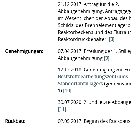
21.12.2017: Antrag für die 2.
Abbaugenehmigung. Antragsgeg
im Wesentlichen der Abbau des 
Schilds, des Brenn­element­lager­
Reaktorbeckens und des Flutra
Reaktordruckbehälter.
[8]
Genehmigungen:
07.04.2017: Erteilung der 1. Still
Abbaugenehmigung
[9]
17.12.2018: Genehmigung zur Err
Reststoffbearbeitungszentrums
u
Standortabfalllagers
(gemeinsam 
1)
[10]
30.07.2020: 2. und letzte Abbau
[11]
Rückbau:
02.05.2017: Beginn des Rückbaus