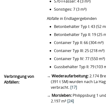
570-l-Fässer: 4 (3 m³)
Sonstiges: 7 (3 m³)
Abfälle in Endlagergebinden
Betonbehälter Typ I: 43 (52 m
Betonbehälter Typ II: 19 (25 
Container Typ II: 66 (304 m³)
Container Typ III: 25 (218 m³)
Container Typ IV: 77 (550 m³)
Gussbehälter Typ II: 79 (103 
Wiederaufarbeitung:
2.174 Br
Verbringung von
(391 t SM) wurden nach La Hag
Abfällen:
verbracht.
[17]
Morsleben:
Philippsburg 1 un
2.197 m³
[24]