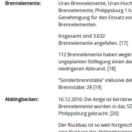
Brennelemente:
Uran-Brennelemente, Uran-Hoc
Brennelemente; Philippsburg 1 h
Genehmigung für den Einsatz vo
Brennelementen.
Insgesamt sind 3.632
Brennelemente angefallen.
[17]
112 Brennelemente haben wegen
ungeplanten Stilllegung einen de
niedrigeren Abbrand.
[18]
"Sonderbrennstäbe" inklusive de
Brennstäbe: 28
[19]
Abklingbecken:
16.12.2016: Die Anlge ist kernbren
Brennelemente wurden in das
SZ
Philippsburg
gebracht.
[20]
Der Rückbau ist so weit fortgesch