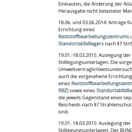
Einbauten, die Änderung der Anl
Herausgabe nicht belasteter Mate
18.06. und 03.06.2014: Anträge fü
Errichtung eines
Reststoffbearbeitungszentrums
u
Standortabfalllagers
nach §7 Str
19.01.-18.03.2015: Auslegung der
Stilllegungsunterlagen. Die vorge
Umweltverträglichkeitsuntersuc
auch die vorgesehene Errichtung
eines
Reststoffbearbeitungszent
RBZ)
sowie eines
Standortabfallla
die jeweils Gegenstand eines se
Bescheids nach §7 Strahlenschu
sind.
19.01.-18.03.2015: Auslegung der
Stilllegungsunterlagen. Der BUND