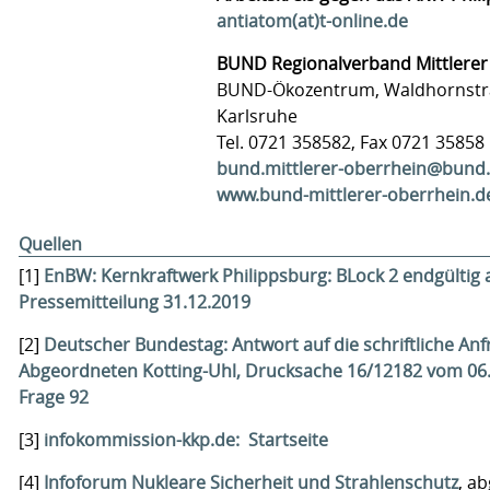
antiatom(at)t-online.de
BUND Regionalverband Mittlerer
BUND-Ökozentrum, Waldhornstra
Karlsruhe
Tel. 0721 358582, Fax 0721 35858
bund.mittlerer-oberrhein@bund.
www.bund-mittlerer-oberrhein.d
Quellen
[1]
EnBW: Kernkraftwerk Philippsburg: BLock 2 endgültig 
Pressemitteilung 31.12.2019
[2]
Deutscher Bundestag: Antwort auf die schriftliche Anf
Abgeordneten Kotting-Uhl, Drucksache 16/12182 vom 06.
Frage 92
[3]
infokommission-kkp.de: Startseite
[4]
Infoforum Nukleare Sicherheit und Strahlenschutz
, a