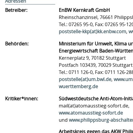
Adressen
Betreiber:
EnBW Kernkraft GmbH
Rheinschanzinsel, 76661 Philipp
Tel.: 07265 95-0, Fax: 07265 95-12
poststelle-kkp(at)kk.enbw.com
,
w
Behörden:
Ministerium für Umwelt, Klima u
Energiewirtschaft Baden-Württ
Kernerplatz 9, 70182 Stuttgart
Postfach 103439, 70029 Stuttgart
Tel.: 0711 126-0, Fax: 0711 126-28
poststelle(at)um.bwl.de
,
www.um
wuerttemberg.de
Kritiker*innen:
Südwestdeutsche Anti-Atom-Initi
mail(at)atomausstieg-sofort.de,
www.atomausstieg-sofort.de
und
www.philippsburg-abschalte
Arbeitskreis gegen das AKW Phil