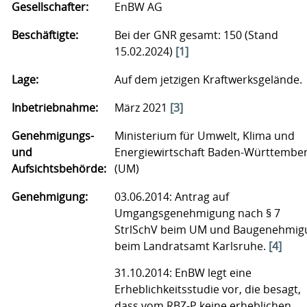
Gesellschafter:
EnBW AG
Beschäftigte:
Bei der GNR gesamt: 150 (Stand
15.02.2024)
[1]
Lage:
Auf dem jetzigen Kraftwerksgelände.
Inbetriebnahme:
März 2021
[3]
Genehmigungs-
Ministerium für Umwelt, Klima und
und
Energiewirtschaft Baden-Württembe
Aufsichtsbehörde:
(UM)
Genehmigung:
03.06.2014: Antrag auf
Umgangsgenehmigung nach § 7
StrlSchV beim UM und Baugenehmig
beim Landratsamt Karlsruhe.
[4]
31.10.2014: EnBW legt eine
Erheblichkeitsstudie vor, die besagt,
dass vom RBZ-P keine erheblichen