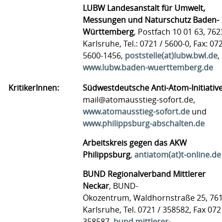
LUBW Landesanstalt für Umwelt,
Messungen und Naturschutz Baden-
Württemberg
, Postfach 10 01 63, 76
Karlsruhe, Tel.: 0721 / 5600-0, Fax: 072
5600-1456,
poststelle(at)lubw.bwl.de
,
www.lubw.baden-wuerttemberg.de
KritikerInnen:
Südwestdeutsche Anti-Atom-Initiativ
mail@atomausstieg-sofort.de,
www.atomausstieg-sofort.de
und
www.philippsburg-abschalten.de
Arbeitskreis gegen das AKW
Philippsburg
,
antiatom(at)t-online.de
BUND Regionalverband Mittlerer
Neckar
, BUND-
Ökozentrum, Waldhornstraße 25, 76
Karlsruhe, Tel. 0721 / 358582, Fax 072
358587,
bund.mittlerer-