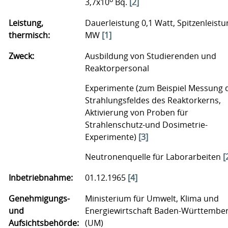
3,7x10
Bq.
[2]
Leistung,
Dauerleistung 0,1 Watt, Spitzenleistu
thermisch:
MW
[1]
Zweck:
Ausbildung von Studierenden und
Reaktorpersonal
Experimente (zum Beispiel Messung 
Strahlungsfeldes des Reaktorkerns,
Aktivierung von Proben für
Strahlenschutz-und Dosimetrie-
Experimente)
[3]
Neutronenquelle für Laborarbeiten
[
Inbetriebnahme:
01.12.1965
[4]
Genehmigungs-
Ministerium für Umwelt, Klima und
und
Energiewirtschaft Baden-Württembe
Aufsichtsbehörde:
(UM)