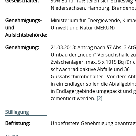
Gesellschafter:
90% Bund, 10% teilen sich Schleswig-
Niedersachsen, Hamburg, Brandenb
Genehmigungs-
Ministerium für Energiewende, Klima
und
Umwelt und Natur (MEKUN)
Aufsichtsbehörde:
Genehmigung:
21.03.2013: Antrag nach §7 Abs. 3 AtG
Umbau der „neuen“ Versuchshalle z
Zwischenlager, max. 5 x 1015 Bq für c
schwachradioaktive Abfälle und 36
Gussabschirmbehälter. Vor dem Abt
in ein Endlager sollen die Abfallgebi
in Endlagergebinde umgepackt und g
zementiert werden.
[2]
Stilllegung
Befristung:
Unbefristete Genehmigung beantrag