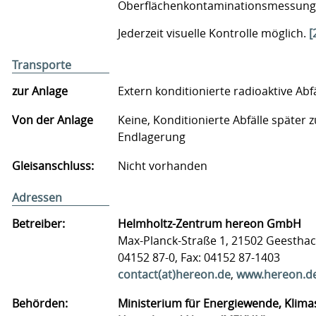
Oberflächenkontaminationsmessun
Jederzeit visuelle Kontrolle möglich.
[
Transporte
zur Anlage
Extern konditionierte radioaktive Abfä
Von der Anlage
Keine, Konditionierte Abfälle später z
Endlagerung
Gleisanschluss:
Nicht vorhanden
Adressen
Betreiber:
Helmholtz-Zentrum hereon GmbH
Max-Planck-Straße 1, 21502 Geesthac
04152 87-0, Fax: 04152 87-1403
contact(at)hereon.de
,
www.hereon.d
Behörden:
Ministerium für Energiewende, Klima