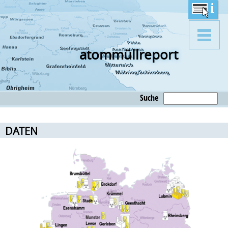
atommüllreport
Suche
DATEN