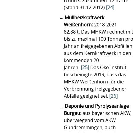
B und C zusammen 1.457 m³
(Stand 31.12.2012)
[24]
Müllheizkraftwerk
Weißenhorn:
2018-2021
82,88 t. Das MHKW rechnet mi
bis zu maximal 100 Tonnen pr
Jahr an freigegebenen Abfällen
aus dem Kernkraftwerk in den
kommenden 20
Jahren.
[25]
Das Öko-Institut
bescheinigte 2019, dass das
MHKW Weißenhorn für die
Verbrennung freigegebener
Abfälle geeignet sei.
[26]
Deponie und Pyrolyseanlage
Burgau:
aus bayerischen AKW,
überwiegend vom AKW
Gundremmingen, auch