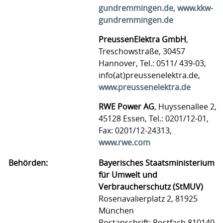
gundremmingen.de
,
www.kkw-
gundremmingen.de
PreussenElektra GmbH
,
Treschowstraße, 30457
Hannover, Tel.: 0511/ 439-03,
info(at)preussenelektra.de,
www.preussenelektra.de
RWE Power AG
, Huyssenallee 2,
45128 Essen, Tel.: 0201/12-01,
Fax: 0201/12-24313,
www.rwe.com
Behörden:
Bayerisches Staatsministerium
für Umwelt und
Verbraucherschutz (StMUV)
Rosenavalierplatz 2, 81925
München
Postanschrift: Postfach 810140,