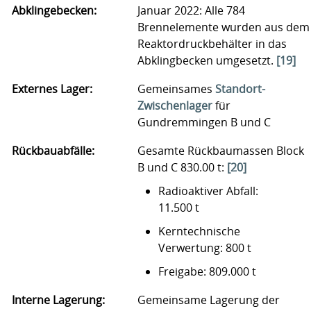
Abklingebecken:
Januar 2022: Alle 784
Brennelemente wurden aus dem
Reaktordruckbehälter in das
Abklingbecken umgesetzt.
[19]
Externes Lager:
Gemeinsames
Standort-
Zwischenlager
für
Gundremmingen B und C
Rückbauabfälle:
Gesamte Rückbaumassen Block
B und C 830.00 t:
[20]
Radioaktiver Abfall:
11.500 t
Kerntechnische
Verwertung: 800 t
Freigabe: 809.000 t
Interne Lagerung:
Gemeinsame Lagerung der