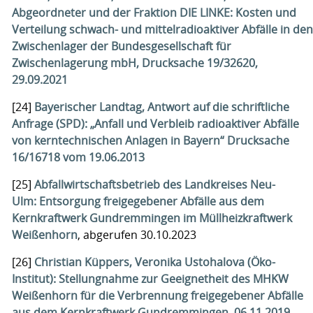
Abgeordneter und der Fraktion DIE LINKE: Kosten und
Verteilung schwach- und mittelradioaktiver Abfälle in den
Zwischenlager der Bundesgesellschaft für
Zwischenlagerung mbH, Drucksache 19/32620,
29.09.2021
[24]
Bayerischer Landtag, Antwort auf die schriftliche
Anfrage (SPD): „Anfall und Verbleib radioaktiver Abfälle
von kerntechnischen Anlagen in Bayern“ Drucksache
16/16718 vom 19.06.2013
[25]
Abfallwirtschaftsbetrieb des Landkreises Neu-
Ulm: Entsorgung freigegebener Abfälle aus dem
Kernkraftwerk Gundremmingen im Müllheizkraftwerk
Weißenhorn
, abgerufen 30.10.2023
[26]
Christian Küppers, Veronika Ustohalova (Öko-
Institut): Stellungnahme zur Geeignetheit des MHKW
Weißenhorn für die Verbrennung freigegebener Abfälle
aus dem Kernkraftwerk Gundremmingen. 06.11.2019