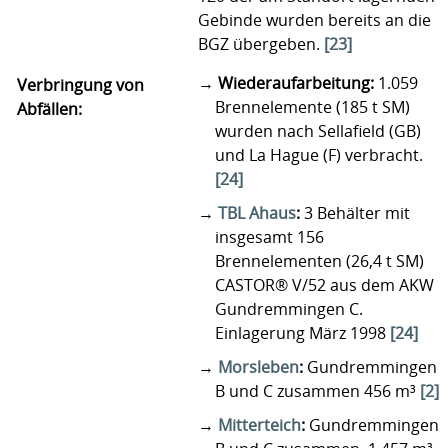
Gebinde wurden bereits an die
BGZ übergeben.
[23]
Wiederaufarbeitung:
1.059
Verbringung von
Brennelemente (185 t SM)
Abfällen:
wurden nach Sellafield (GB)
und La Hague (F) verbracht.
[24]
TBL Ahaus
:
3 Behälter mit
insgesamt 156
Brennelementen (26,4 t SM)
CASTOR® V/52 aus dem AKW
Gundremmingen C.
Einlagerung März 1998
[24]
Morsleben
:
Gundremmingen
B und C zusammen 456 m³
[2]
Mitterteich
:
Gundremmingen